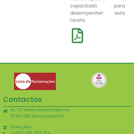
capacitado para
desempenhar esta
tarefa.
Contactos
Av. Dª Maria Lizarda Palermo
8700-081 Moncarapacho
Direcções
(+351) 289 792 204