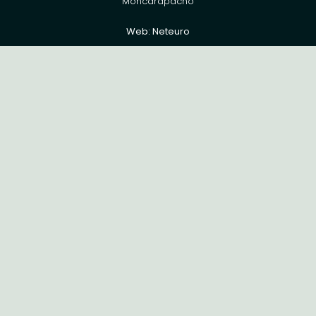
Moncarapacho
Web:
Neteuro