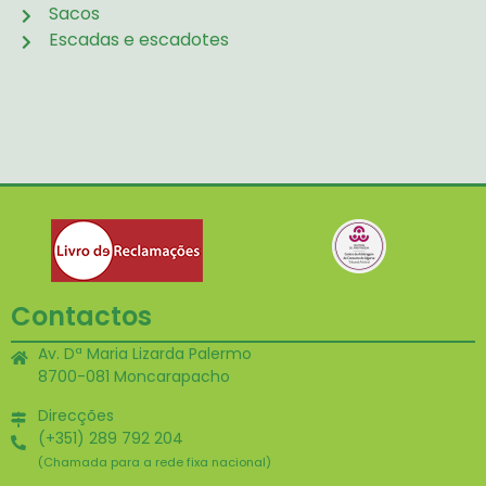
Sacos
Escadas e escadotes
Contactos
Av. Dª Maria Lizarda Palermo
8700-081 Moncarapacho
Direcções
(+351) 289 792 204
(Chamada para a rede fixa nacional)