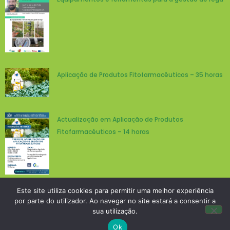
Aplicação de Produtos Fitofarmacêuticos – 35 horas
Actualização em Aplicação de Produtos
Fitofarmacêuticos – 14 horas
Este site utiliza cookies para permitir uma melhor experiência
Copyright © 2026 Cooperativa Agrícola “A Esperança” de
por parte do utilizador. Ao navegar no site estará a consentir a
Moncarapacho
sua utilização.
Ok